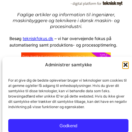
Faglige artikler og information til ingeniører,
maskinbyggere og teknikere i dansk maskin- og
procesindustri.
Besøg
tekniskfokus.dk
– vi har overvejende fokus på
automatisering samt produktions- og procesoptimering.
Administrer samtykke
For at give dig de bedste oplevelser bruger vi teknologier som cookies til
at gemme og/eller få adgang til enhedsoplysninger. Hvis du giver dit
Fagmedier
Prepress
Om TechMedia
samtykke til disse teknologier, kan vi behandle data som f.eks.
browsingadfærd eller unikke ID'er på dette websted. Hvis du ikke giver
dit samtykke eller trækker dit samtykke tilbage, kan det have en negativ
indvirkning på visse funktioner og egenskaber.
Copyright © TechMedia ApS – All Rights Reserved.
Godkend